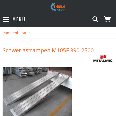
MENÜ
Rampenberater
Schwerlastrampen M105F 390-2500