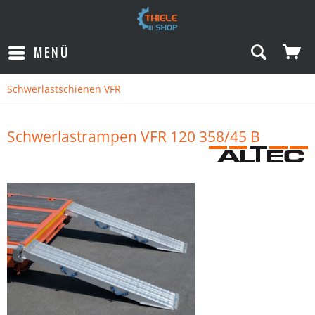
MENÜ
Schwerlastschienen VFR
Schwerlastrampen VFR 120 358/45 B