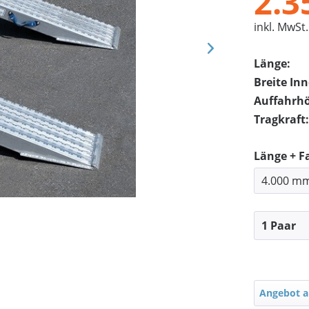
2.3
inkl. MwSt.
Länge:
Breite In
Auffahrh
Tragkraft:
Länge + F
Angebot a