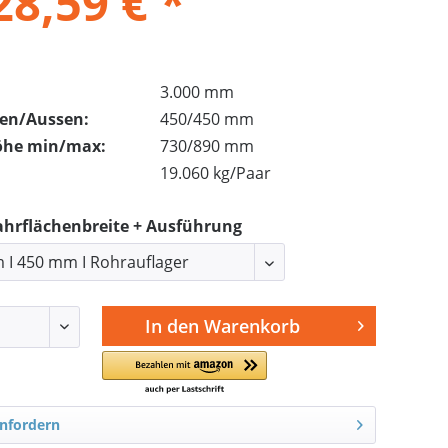
28,59 € *
3.000 mm
nen/Aussen:
450/450 mm
öhe min/max:
730/890 mm
19.060 kg/Paar
ahrflächenbreite + Ausführung
In den
Warenkorb
nfordern