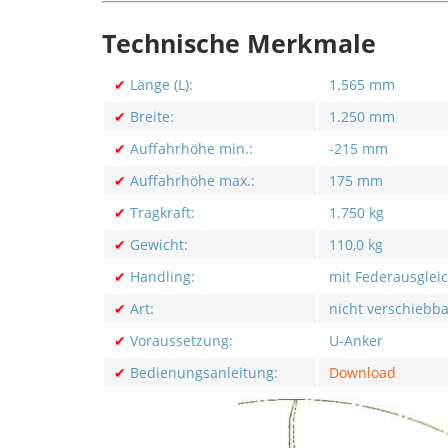
Technische Merkmale
✔
Länge (L):
1.565 mm
✔
Breite:
1.250 mm
✔
Auffahrhöhe min.:
-215 mm
✔
Auffahrhöhe max.:
175 mm
✔
Tragkraft:
1.750 kg
✔
Gewicht:
110,0 kg
✔
Handling:
mit Federausglei
✔
Art:
nicht verschiebba
✔
Voraussetzung:
U-Anker
✔
Bedienungsanleitung:
Download