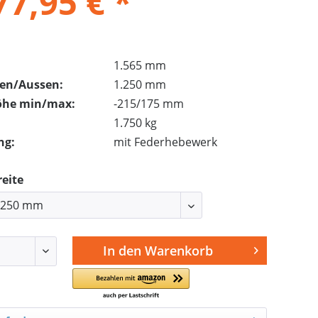
77,95 € *
1.565 mm
nen/Aussen:
1.250 mm
öhe min/max:
-215/175 mm
1.750 kg
ng:
mit Federhebewerk
reite
In den
Warenkorb