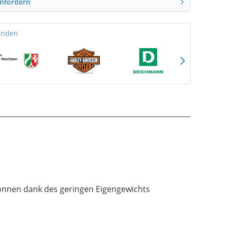
nfordern
unden
önnen dank des geringen Eigengewichts