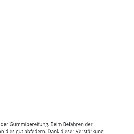
- oder Gummibereifung. Beim Befahren der
nn dies gut abfedern. Dank dieser Verstärkung