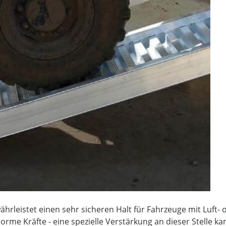
hrleistet einen sehr sicheren Halt für Fahrzeuge mit Luft
rme Kräfte - eine spezielle Verstärkung an dieser Stelle ka