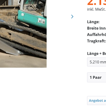
2.1
inkl. MwSt.
Länge:
Breite In
Auffahrh
Tragkraft:
Länge + B
Angebot a