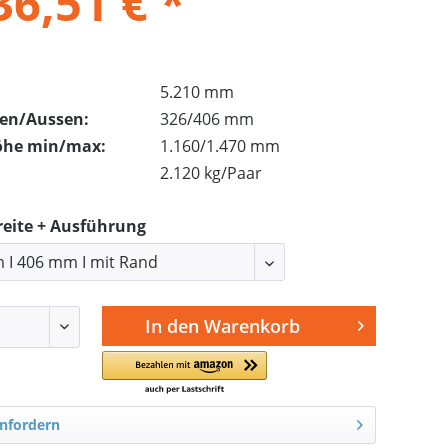
36,51 € *
5.210 mm
nen/Aussen:
326/406 mm
öhe min/max:
1.160/1.470 mm
2.120 kg/Paar
reite + Ausführung
In den
Warenkorb
nfordern