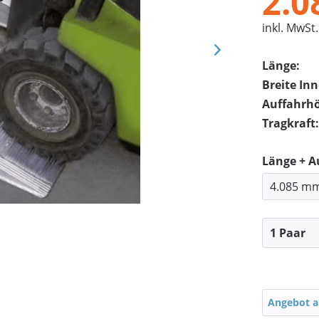
2.0
inkl. MwSt.
Länge:
Breite In
Auffahrh
Tragkraft:
Länge + 
Angebot a