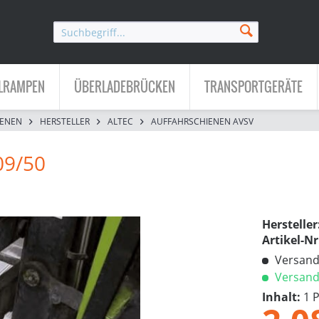
LRAMPEN
ÜBERLADEBRÜCKEN
TRANSPORTGERÄTE
IENEN
HERSTELLER
ALTEC
AUFFAHRSCHIENEN AVSV
09/50
Hersteller
Artikel-Nr
Versandk
Versandf
Inhalt:
1 