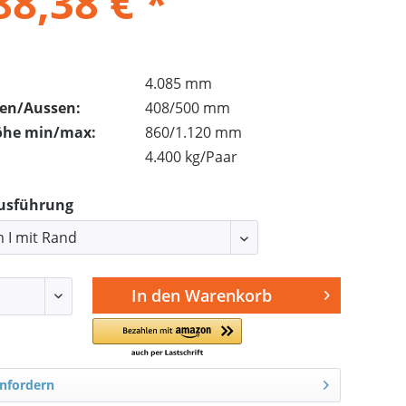
88,38 € *
4.085 mm
nen/Aussen:
408/500 mm
öhe min/max:
860/1.120 mm
4.400 kg/Paar
Ausführung
In den
Warenkorb
nfordern