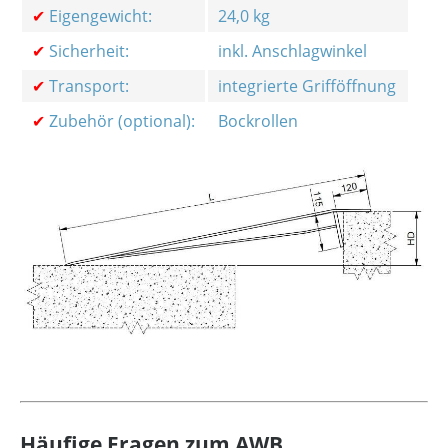
✔
Eigengewicht:
24,0 kg
✔
Sicherheit:
inkl. Anschlagwinkel
✔
Transport:
integrierte Grifföffnung
✔
Zubehör (optional):
Bockrollen
Häufige Fragen zum AWB