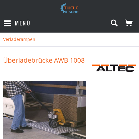
MENÜ
Verladerampen
Überladebrücke AWB 1008