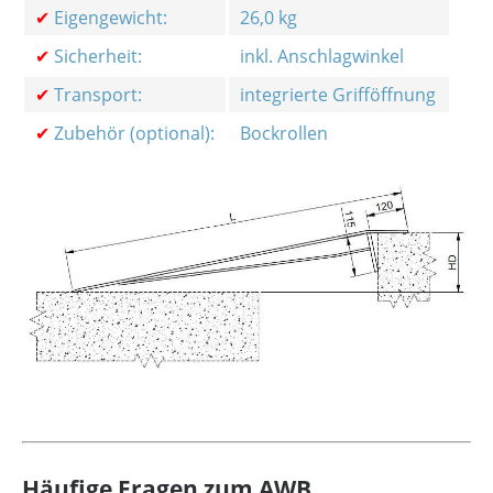
✔
Eigengewicht:
26,0 kg
✔
Sicherheit:
inkl. Anschlagwinkel
✔
Transport:
integrierte Grifföffnung
✔
Zubehör (optional):
Bockrollen
Häufige Fragen zum AWB